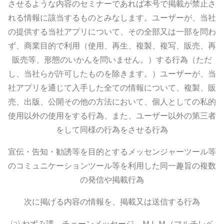
させるような内容のセミナーであれば本号で掲載が禁止さ
れる情報に該当するものとみなします。ユーザーが、当社
の提供する当社アプリについて、その全部又は一部を問わ
ず、商業目的で利用（使用、再生、複製、複写、販売、再
販売等、形態のいかんを問いません。）する行為（ただ
し、当社らが許可したものを除きます。）ユーザーが、当
社アプリを通じて入手した全ての情報について、複製、販
売、出版、公開その他の方法において、個人としての私的
使用以外の使用をする行為、また、ユーザー以外の第三者
をして同様の行為をさせる行為
宣伝・告知・勧誘等を目的とするメッセンジャーツール等
のコミュニケーションツール等を利用した同一趣旨の複数
の発信や掲載行為
次に掲げる内容の情報を、掲載又は送信する行為
(a)
ねずみ講、チェーンメッセージ、ＭＬＭ（マルチレベ